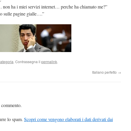
…. non ha i miei servizi internet… perche ha chiamato me?”
ro sulle pagine gialle….”
ategoria
. Contrassegna il
permalink
.
Italiano perfetto
→
n commento.
durre lo spam.
Scopri come vengono elaborati i dati derivati dai