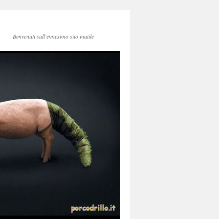
Benvenuti sull'ennesimo sito inutile