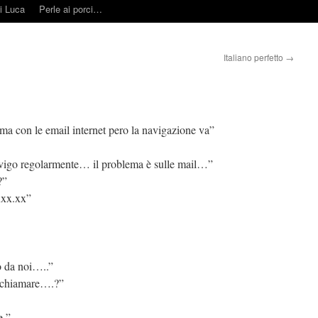
i Luca
Perle ai porci…
Italiano perfetto
→
ema con le email internet pero la navigazione va”
navigo regolarmente… il problema è sulle mail…”
?”
xxx.xx”
o da noi…..”
o chiamare….?”
e ”