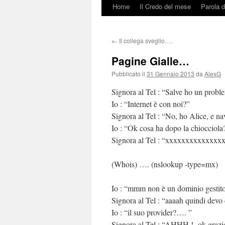
Home
Il Credo del mese
Parola d
Vai
al
←
Il collega sveglio….
contenuto
Pagine Gialle…
Pubblicato il
31 Gennaio 2013
da
AlexG
Signora al Tel : “Salve ho un probl
Io : “Internet è con noi?”
Signora al Tel : “No, ho Alice, e 
Io : “Ok cosa ha dopo la chiocciola
Signora al Tel : “xxxxxxxxxxxxxx
(Whois) …. (nslookup -type=mx)
Io : “mmm non è un dominio gestit
Signora al Tel : “aaaah quindi dev
Io : “il suo provider?…. ”
Signora al Tel : “AHHH ! ok grazi