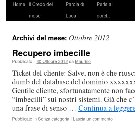
Vai
Home
Il Credo del
Parola di
Perle ai
al
mese
Luca
porci…
contenuto
Ottobre 2012
Archivi del mese:
Recupero imbecille
Pubblicato il
30 Ottobre 2012
da
Maurino
Ticket del cliente: Salve, non è che rius
dumb del database del dominio xxxxxxx
Gentile cliente, sfortunatamente non fa
“imbecilli” sui nostri sistemi. Già che c
una frase di senso …
Continua a legger
Pubblicato in
Senza categoria
|
Lascia un commento