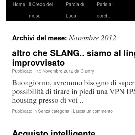
Vai
Home
Il Credo del
Parola di
Perle ai
al
mese
Luca
porci…
contenuto
Novembre 2012
Archivi del mese:
altro che SLANG.. siamo al li
improvvisato
Pubblicato il
15 Novembre 2012
da
Cianfry
Buongiorno, avremmo bisogno di sapere 
possibilità di tirare in piedi una VPN I
housing presso di voi ..
Pubblicato in
Senza categoria
|
Lascia un commento
Acquisto intelligente