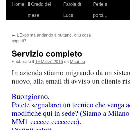
Vai
Home
Il Credo del
Parola di
Perle ai
al
mese
Luca
porci…
contenuto
←
L’Expo sta andando a puttane, e tu cosa
aspetti?
Servizio completo
Pubblicato il
19 Marzo 2015
da
Maurino
In azienda stiamo migrando da un siste
nuovo, alla email di avviso un cliente r
Buongiorno,
Potete segnalarci un tecnico che venga a
modifiche qui in sede? (Siamo a Milano
MM1 eeeeee eeeeeeee).
Distinti saluti