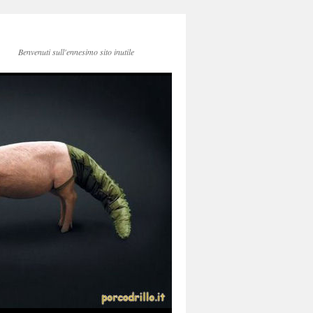
Benvenuti sull'ennesimo sito inutile