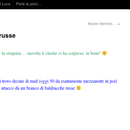
i Luca
Perle ai porci…
Nuovo Servizio…
→
 russe
la simpatia… stavolta il cliente ci ha sorpreso, in bene!
i trovo decine di mail (oggi 50 da esattamente mezzanotte in poi)
to attacco da un branco di baldracche russe