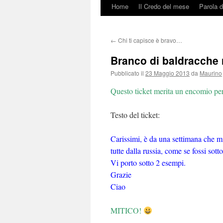
Home
Il Credo del mese
Parola d
Vai
al
←
Chi ti capisce è bravo…
contenuto
Branco di baldracche
Pubblicato il
23 Maggio 2013
da
Maurino
Questo ticket merita un encomio per 
Testo del ticket:
Carissimi, è da una settimana che m
tutte dalla russia, come se fossi sot
Vi porto sotto 2 esempi.
Grazie
Ciao
MITICO!