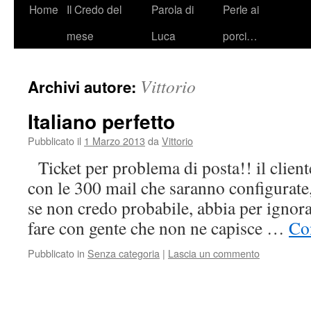
Vai
Home
Il Credo del
Parola di
Perle ai
al
mese
Luca
porci…
contenuto
Vittorio
Archivi autore:
Italiano perfetto
Pubblicato il
1 Marzo 2013
da
Vittorio
Ticket per problema di posta!! il clien
con le 300 mail che saranno configurate
se non credo probabile, abbia per ignora
fare con gente che non ne capisce …
Con
Pubblicato in
Senza categoria
|
Lascia un commento